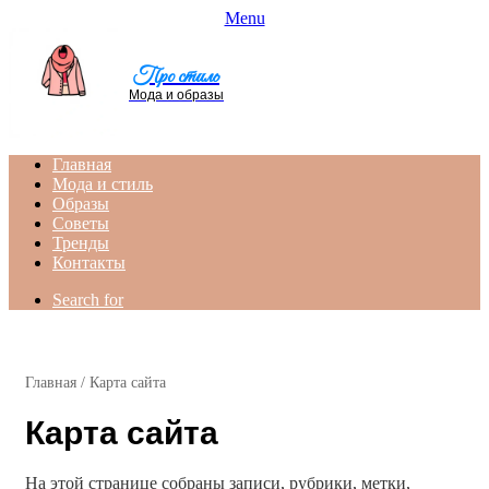
Menu
Про стиль
Мода и образы
Главная
Мода и стиль
Образы
Советы
Тренды
Контакты
Search for
Главная
/
Карта сайта
Карта сайта
На этой странице собраны записи, рубрики, метки,