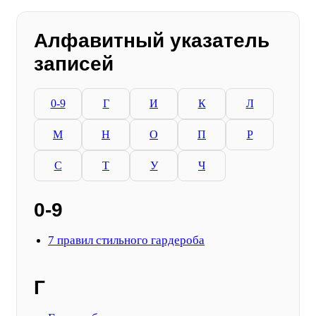
Алфавитный указатель
записей
0-9
Г
И
К
Л
М
Н
О
П
Р
С
Т
У
Ч
0-9
7 правил стильного гардероба
Г